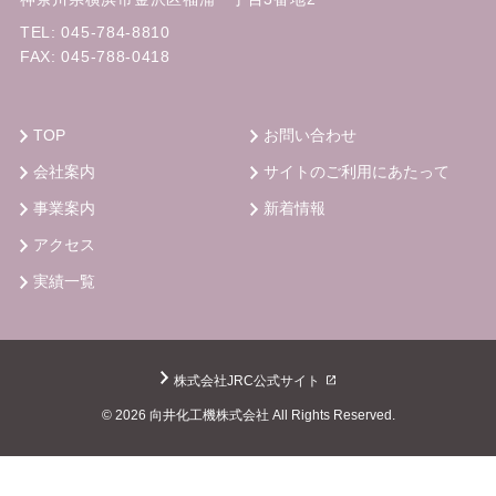
TEL:
045-784-8810
工事経歴
入江崎総合スラッジセンター汚泥処理設
FAX: 045-788-0418
：
備更新工事
TOP
お問い合わせ
月島JFEアクアソリューション株式会社
会社案内
サイトのご利用にあたって
工事年度 ：
令和7年
事業案内
新着情報
アクセス
工事経歴
柳島水再生センター焼却設備機器点検整
実績一覧
：
備工事
神奈川大学
株式会社JRC公式サイト
© 2026 向井化工機株式会社 All Rights Reserved.
工事年度 ：
令和6年