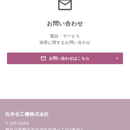
工事年度 ：
令和7年
工事経歴
荒川右岸令和７年度定期修繕
お問い合わせ
：
製品・サービス
採用に関するお問い合わせ
月島JFEアクアソリューション株式会社
お問い合わせはこちら
工事年度 ：
令和7年
工事経歴
北部第二水再生センター40系消化タンク
：
補機設備工事（その２）
月島JFEアクアソリューション株式会社
向井化工機株式会社
〒236-0004
工事年度 ：
令和7年
神奈川県横浜市金沢区福浦一丁目3番地2