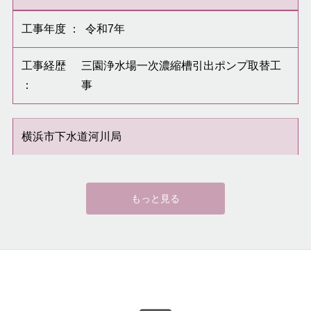
工事年度 ：
令和7年
工事経歴
三園浄水場一次濃縮槽引出ポンプ取替工
：
事
横浜市下水道河川局
工事年度 ：
令和7年
もっと見る
工事経歴
港北水再生センター北側水処理施設№04
：
初沈汚泥ポンプ等修理工
月島JFEアクアソリューション株式会社