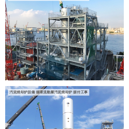
汚泥焼却炉設備 循環流動層汚泥焼却炉 据付工事